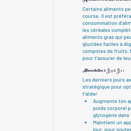
Certains aliments pe
course. Il est préfér
consommation d'alime
les céréales complèt
aliments gras qui peu
glucides faciles à di
compotes de fruits. 
pour t'assurer de leu
Alimentation à J-3 à J-1 : 
Les derniers jours av
stratégique pour opt
t'aider
Augmente ton ap
poids corporel p
glycogène dans t
Maintient un app
jour, pour soute