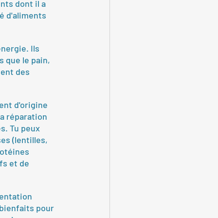
ts dont il a 
é d'aliments 
nergie. Ils 
 que le pain, 
sent des 
ent d'origine 
a réparation 
s. Tu peux 
s (lentilles, 
rotéines 
fs et de 
entation 
bienfaits pour 