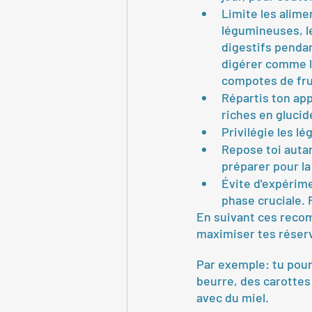
Limite les alime
légumineuses, le
digestifs pendan
digérer comme le
compotes de fruit
Répartis ton app
riches en glucid
Privilégie les l
Repose toi autan
préparer pour la
Évite d'expérim
phase cruciale. 
En suivant ces reco
maximiser tes réserv
Par exemple: tu pourra
beurre, des carottes
avec du miel.