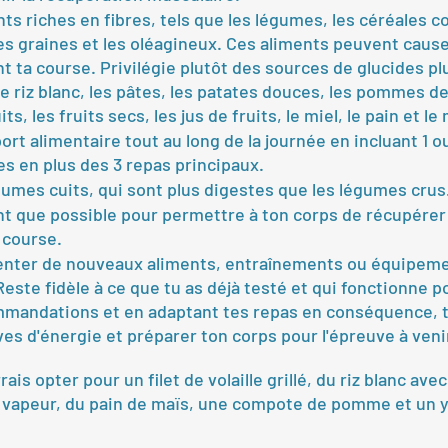
nts riches en fibres, tels que les légumes, les céréales c
s graines et les oléagineux. Ces aliments peuvent cause
t ta course. Privilégie plutôt des sources de glucides plu
 riz blanc, les pâtes, les patates douces, les pommes de 
s, les fruits secs, les jus de fruits, le miel, le pain et le
ort alimentaire tout au long de la journée en incluant 1 ou
es en plus des 3 repas principaux.
égumes cuits, qui sont plus digestes que les légumes crus
t que possible pour permettre à ton corps de récupérer 
 course.
enter de nouveaux aliments, entraînements ou équipeme
Reste fidèle à ce que tu as déjà testé et qui fonctionne po
mmandations et en adaptant tes repas en conséquence, t
es d'énergie et préparer ton corps pour l'épreuve à veni
is opter pour un filet de volaille grillé, du riz blanc ave
 vapeur, du pain de maïs, une compote de pomme et un y