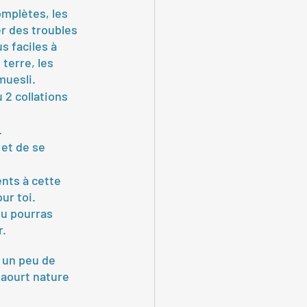
omplètes, les 
r des troubles 
s faciles à 
terre, les 
 muesli.
 2 collations 
.
et de se 
nts à cette 
ur toi.
u pourras 
r.
c un peu de 
aourt nature 