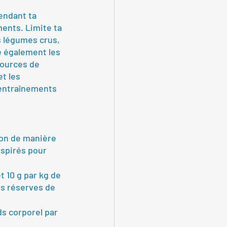
endant ta 
ments. Limite ta 
 légumes crus, 
e également les 
sources de 
t les 
 entraînements 
ion de manière 
nspirés pour 
 10 g par kg de 
es réserves de 
ds corporel par 