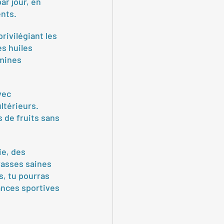
r jour, en 
ents.
rivilégiant les 
es huiles 
mines 
vec 
ltérieurs. 
 de fruits sans 
e, des 
rasses saines 
, tu pourras 
ances sportives 