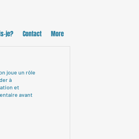
is-je?
Contact
More
n joue un rôle 
der à 
ation et 
mentaire avant 