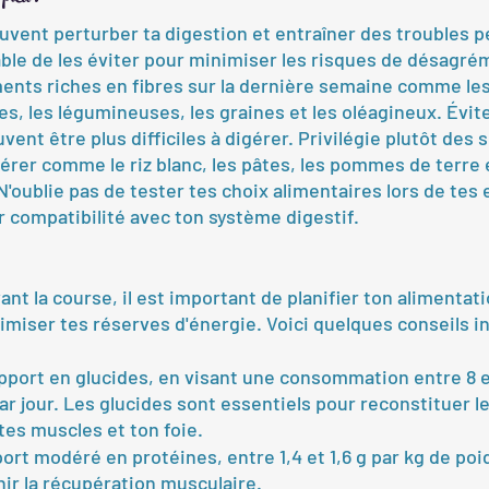
uvent perturber ta digestion et entraîner des troubles p
able de les éviter pour minimiser les risques de désagré
nts riches en fibres sur la dernière semaine comme les
es, les légumineuses, les graines et les oléagineux. Évit
vent être plus difficiles à digérer. Privilégie plutôt des 
gérer comme le riz blanc, les pâtes, les pommes de terre e
N'oublie pas de tester tes choix alimentaires lors de tes
r compatibilité avec ton système digestif.
ant la course, il est important de planifier ton alimentat
imiser tes réserves d'énergie. Voici quelques conseils i
port en glucides, en visant une consommation entre 8 et
ar jour. Les glucides sont essentiels pour reconstituer l
es muscles et ton foie.
ort modéré en protéines, entre 1,4 et 1,6 g par kg de poi
nir la récupération musculaire.