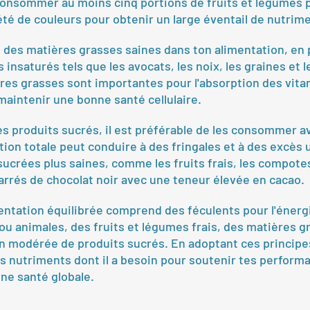
consommer au moins cinq portions de fruits et légumes pa
été de couleurs pour obtenir un large éventail de nutrim
e des matières grasses saines dans ton alimentation, en p
 insaturés tels que les avocats, les noix, les graines et l
res grasses sont importantes pour l'absorption des vita
maintenir une bonne santé cellulaire.
es produits sucrés, il est préférable de les consommer a
ion totale peut conduire à des fringales et à des excès u
sucrées plus saines, comme les fruits frais, les compotes
carrés de chocolat noir avec une teneur élevée en cacao.
ntation équilibrée comprend des féculents pour l'énergi
ou animales, des fruits et légumes frais, des matières g
 modérée de produits sucrés. En adoptant ces principes
les nutriments dont il a besoin pour soutenir tes perform
ne santé globale.